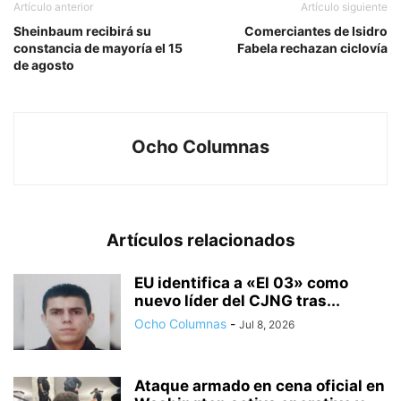
Artículo anterior
Artículo siguiente
Sheinbaum recibirá su
Comerciantes de Isidro
constancia de mayoría el 15
Fabela rechazan ciclovía
de agosto
Ocho Columnas
Artículos relacionados
EU identifica a «El 03» como
nuevo líder del CJNG tras...
Ocho Columnas
-
Jul 8, 2026
Ataque armado en cena oficial en