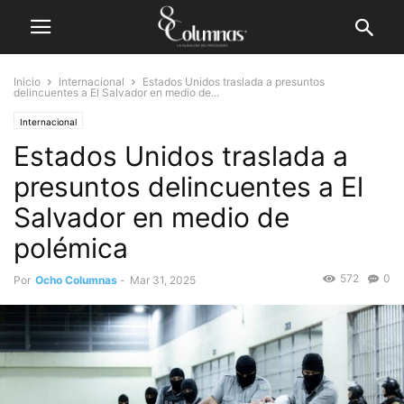
Inicio
Internacional
Estados Unidos traslada a presuntos
delincuentes a El Salvador en medio de...
Internacional
Estados Unidos traslada a
presuntos delincuentes a El
Salvador en medio de
polémica
572
0
Por
Ocho Columnas
-
Mar 31, 2025