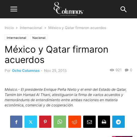
Inicio
Internacional
México y Qatar firmaron acuerdos
Internacional
Nacional
México y Qatar firmaron
acuerdos
921
0
Por
Ocho Columnas
-
Nov 25, 2015
México.- El presidente Enrique Peña Nieto y el emir del Estado de Qatar,
Tamim bin Hamad Al Thani, atestiguaron la firma de varios acuerdos y
memorándums de entendimiento entre ambas naciones en materia
económica, comercial y de cooperación.