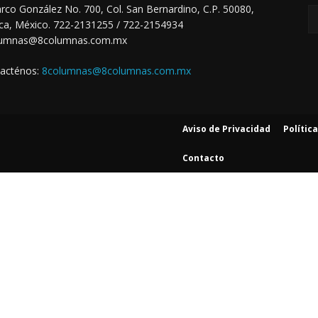
arco González No. 700, Col. San Bernardino, C.P. 50080,
ca, México. 722-2131255 / 722-2154934
lumnas@8columnas.com.mx
acténos:
8columnas@8columnas.com.mx
Aviso de Privacidad
Polític
Contacto