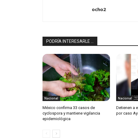
ocho2
PODRÍA INTERESARLE ...
Nacional
Nacional
México confirma 33 casos de
Detienen a 
cyclospora y mantiene vigilancia
por caso Ay
epidemiológica