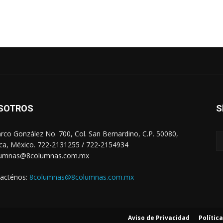
SOTROS
S
arco González No. 700, Col. San Bernardino, C.P. 50080,
ca, México. 722-2131255 / 722-2154934
lumnas@8columnas.com.mx
acténos:
8columnas@8columnas.com.mx
Aviso de Privacidad
Polític