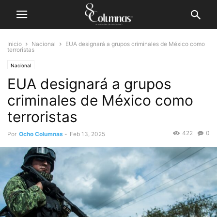
Inicio
Nacional
EUA designará a grupos criminales de México como
terroristas
Nacional
EUA designará a grupos
criminales de México como
terroristas
422
0
Por
Ocho Columnas
-
Feb 13, 2025