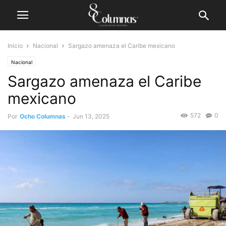
Inicio
Nacional
Sargazo amenaza el Caribe mexicano
Nacional
Sargazo amenaza el Caribe
mexicano
572
0
Por
Ocho Columnas
-
Jun 13, 2025