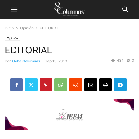
Inicio
Opinión
EDITORIAL
Opinión
EDITORIAL
431
0
Por
Ocho Columnas
-
Sep 19, 2018