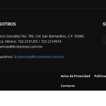
SOTROS
S
arco González No. 700, Col. San Bernardino, C.P. 50080,
ca, México. 722-2131255 / 722-2154934
lumnas@8columnas.com.mx
acténos:
8columnas@8columnas.com.mx
Aviso de Privacidad
Polític
Contacto