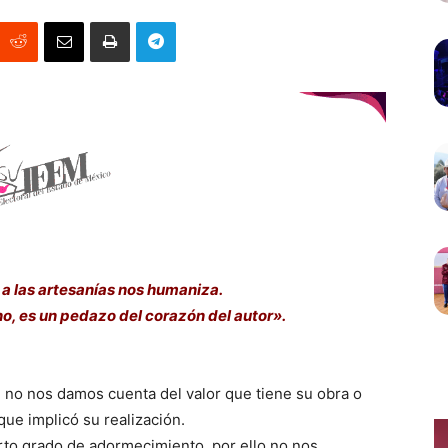
 a las artesanías nos humaniza.
o, es un pedazo del corazón del autor».
 no nos damos cuenta del valor que tiene su obra o
ue implicó su realización.
erto grado de adormecimiento, por ello no nos