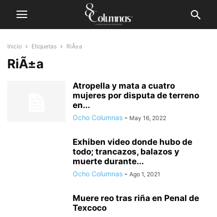
Inicio
Etiquetas
RiÃ±a
RiÃ±a
Atropella y mata a cuatro
mujeres por disputa de terreno
en...
Ocho Columnas
-
May 16, 2022
Exhiben video donde hubo de
todo; trancazos, balazos y
muerte durante...
Ocho Columnas
-
Ago 1, 2021
Muere reo tras riña en Penal de
Texcoco