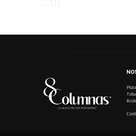
NO
Plut
Tolu
8co
Cont