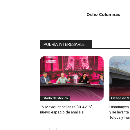
Ocho Columnas
PODRÍA INTERESARLE ...
Estado de México
Estado de M
TV Mexiquense lanza “CLAVES”,
Disminuyen 
nuevo espacio de análisis
y se levanta
Toluca y Ti