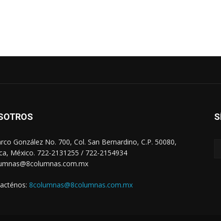
SOTROS
S
arco González No. 700, Col. San Bernardino, C.P. 50080,
ca, México. 722-2131255 / 722-2154934
lumnas@8columnas.com.mx
acténos:
8columnas@8columnas.com.mx