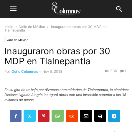
Inicio
Valle de México
Inauguraron obras por 30 MDP en
Tlalnepantla
Valle de México
Inauguraron obras por 30
MDP en Tlalnepantla
330
0
Por
Ocho Columnas
-
Nov 5, 2018
En su gira de trabajo por diversas comunidades de Tlalnepantla, la alcaldesa
Denisse Ugalde Alegría inauguró obras con una inversión superior a los 38
millones de pesos.