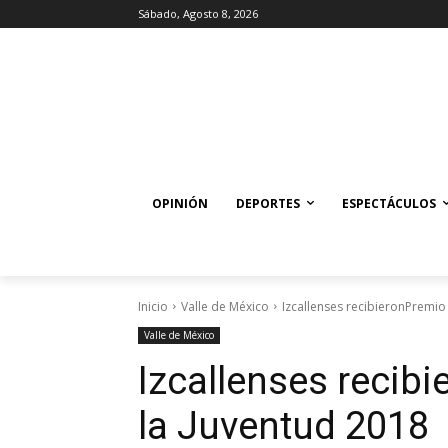
Sábado, Agosto 8, 2026
OPINIÓN
DEPORTES
ESPECTÁCULOS
Inicio
Valle de México
Izcallenses recibieronPremio 
Valle de México
Izcallenses recibi
la Juventud 2018