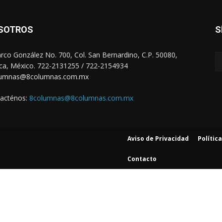
SOTROS
S
arco González No. 700, Col. San Bernardino, C.P. 50080,
ca, México. 722-2131255 / 722-2154934
lumnas@8columnas.com.mx
acténos:
8columnas@8columnas.com.mx
Aviso de Privacidad
Polític
Contacto