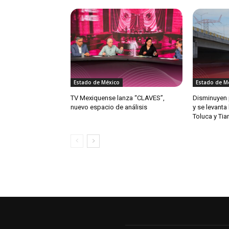
Estado de México
Estado de M
TV Mexiquense lanza “CLAVES”,
Disminuyen 
nuevo espacio de análisis
y se levanta
Toluca y Ti