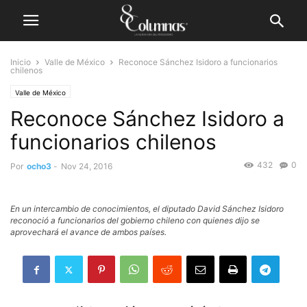
Inicio
Valle de México
Reconoce Sánchez Isidoro a funcionarios
chilenos
Valle de México
Reconoce Sánchez Isidoro a
funcionarios chilenos
432
0
Por
ocho3
-
Nov 24, 2016
En un intercambio de conocimientos, el diputado David Sánchez Isidoro
reconoció a funcionarios del gobierno chileno con quienes dijo se
aprovechará el avance de ambos países.