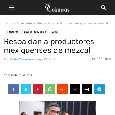
Inicio
Al instante
Respaldan a productores mexiquenses de mezcal
Al instante
Estado de México
Local
Respaldan a productores
mexiquenses de mezcal
358
0
Por
Ocho Columnas
-
Ago 29, 2018
Foto Isabel Blancas