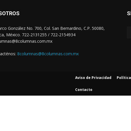
SOTROS
S
arco González No. 700, Col. San Bernardino, C.P. 50080,
ca, México. 722-2131255 / 722-2154934
lumnas@8columnas.com.mx
acténos:
8columnas@8columnas.com.mx
Aviso de Privacidad
Polític
Contacto