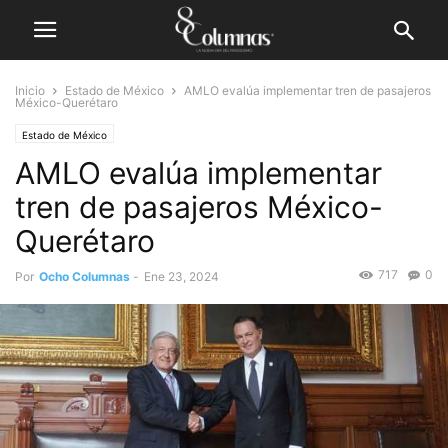
Inicio
Estado de México
AMLO evalúa implementar tren de pasajeros
México-Querétaro
Estado de México
AMLO evalúa implementar
tren de pasajeros México-
Querétaro
717
0
Por
Ocho Columnas
-
Ene 23, 2024