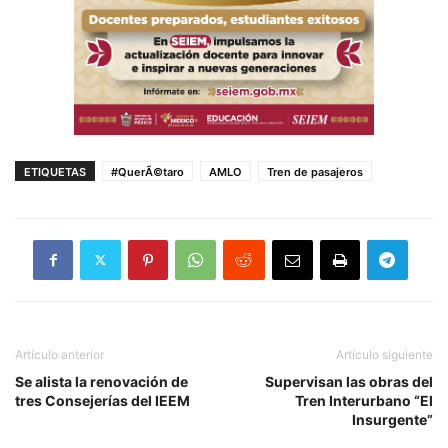
ETIQUETAS
#QuerÃ©taro
AMLO
Tren de pasajeros
Artículo anterior
Artículo siguiente
Se alista la renovación de
Supervisan las obras del
tres Consejerías del IEEM
Tren Interurbano “El
Insurgente”