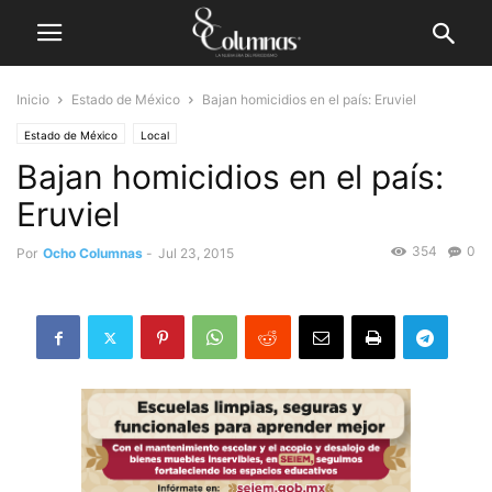
Inicio
Estado de México
Bajan homicidios en el país: Eruviel
Estado de México
Local
Bajan homicidios en el país:
Eruviel
354
0
Por
Ocho Columnas
-
Jul 23, 2015