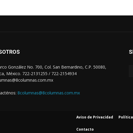
SOTROS
S
arco González No. 700, Col. San Bernardino, C.P. 50080,
ca, México. 722-2131255 / 722-2154934
lumnas@8columnas.com.mx
acténos:
8columnas@8columnas.com.mx
Aviso de Privacidad
Polític
Contacto