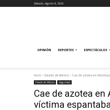
Sábado, Agosto 8, 2026
OPINIÓN
DEPORTES
ESPECTÁCULOS
Inicio
Estado de México
Cae de azotea en Almoloya
Estado de México
Seguridad
Cae de azotea en 
víctima espantab