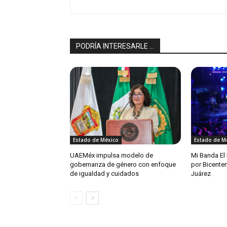
PODRÍA INTERESARLE ...
Estado de México
Estado de M
UAEMéx impulsa modelo de
Mi Banda El
gobernanza de género con enfoque
por Bicente
de igualdad y cuidados
Juárez