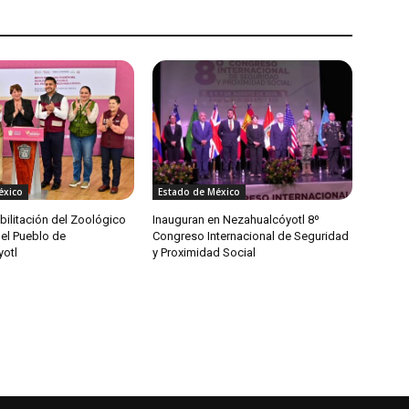
éxico
Estado de México
habilitación del Zoológico
Inauguran en Nezahualcóyotl 8º
del Pueblo de
Congreso Internacional de Seguridad
otl
y Proximidad Social