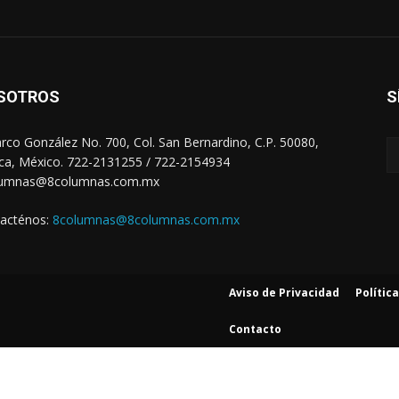
SOTROS
S
arco González No. 700, Col. San Bernardino, C.P. 50080,
ca, México. 722-2131255 / 722-2154934
lumnas@8columnas.com.mx
acténos:
8columnas@8columnas.com.mx
Aviso de Privacidad
Polític
Contacto