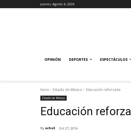
Jueves, Agosto 6, 2026
OPINIÓN
DEPORTES
ESPECTÁCULOS
Inicio
Estado de México
Educación reforzada
Estado de México
Educación reforz
By
ocho3
Oct 27, 2016