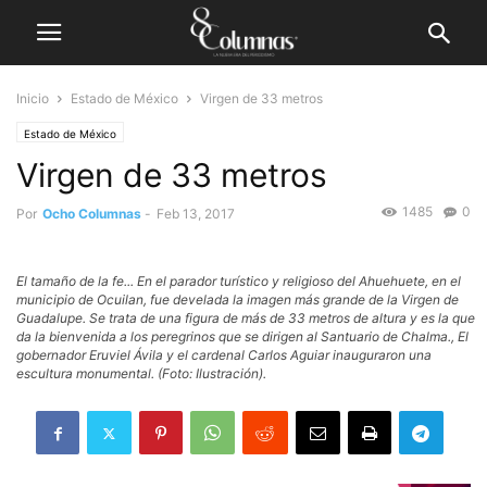
Inicio
Estado de México
Virgen de 33 metros
Estado de México
Virgen de 33 metros
1485
0
Por
Ocho Columnas
-
Feb 13, 2017
El tamaño de la fe... En el parador turístico y religioso del Ahuehuete, en el
municipio de Ocuilan, fue develada la imagen más grande de la Virgen de
Guadalupe. Se trata de una figura de más de 33 metros de altura y es la que
da la bienvenida a los peregrinos que se dirigen al Santuario de Chalma., El
gobernador Eruviel Ávila y el cardenal Carlos Aguiar inauguraron una
escultura monumental. (Foto: Ilustración).