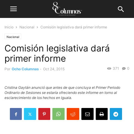
Inicio
Nacional
Comisión legislativa dará primer informe
Nacional
Comisión legislativa dará
primer informe
371
0
Por
Ocho Columnas
-
Oct 24, 2015
Cristina Gaytán anunció que antes de que concluya el Primer Periodo
Ordinario de Sesiones se estaría ofreciendo este informe en torno al
esclarecimiento de los hechos en Iguala.