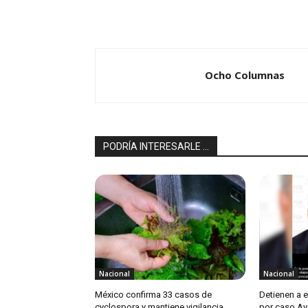
Ocho Columnas
PODRÍA INTERESARLE ...
Nacional
Nacional
México confirma 33 casos de
Detienen a 
cyclospora y mantiene vigilancia
por caso Ay