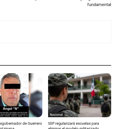
fundamental
Nacional
exgobernador de Guerrero
SEP regularizará escuelas para
otzinapa
eliminar el modelo militarizado