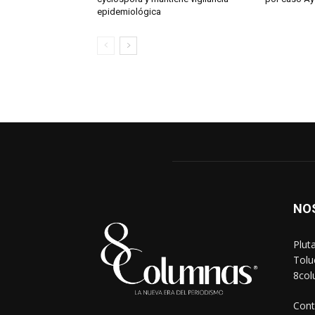
epidemiológica
NO
Plut
Tolu
8co
Cont