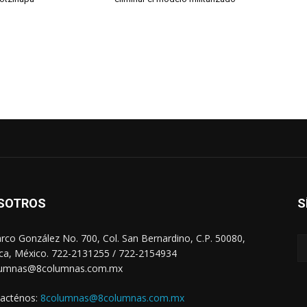
SOTROS
S
arco González No. 700, Col. San Bernardino, C.P. 50080,
ca, México. 722-2131255 / 722-2154934
lumnas@8columnas.com.mx
acténos:
8columnas@8columnas.com.mx