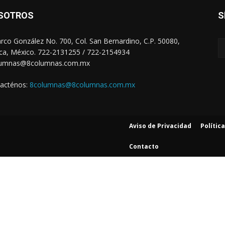
SOTROS
S
arco González No. 700, Col. San Bernardino, C.P. 50080,
ca, México. 722-2131255 / 722-2154934
lumnas@8columnas.com.mx
acténos:
8columnas@8columnas.com.mx
Aviso de Privacidad
Polític
Contacto