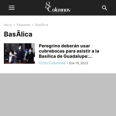
Inicio
Etiquetas
BasÃ­lica
BasÃ­lica
Peregrino deberán usar
cubrebocas para asistir a la
Basílica de Guadalupe:...
Ocho Columnas
-
Ene 19, 2023