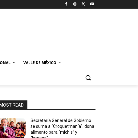
IONAL
VALLE DE MÉXICO
MOST READ
Secretaría General de Gobierno
se suma a “Croquetmanía”; dona
alimento para “michis” y
“lomitos”