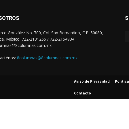
SOTROS
S
arco González No. 700, Col. San Bernardino, C.P. 50080,
ca, México. 722-2131255 / 722-2154934
lumnas@8columnas.com.mx
acténos:
8columnas@8columnas.com.mx
Aviso de Privacidad
Polític
Contacto