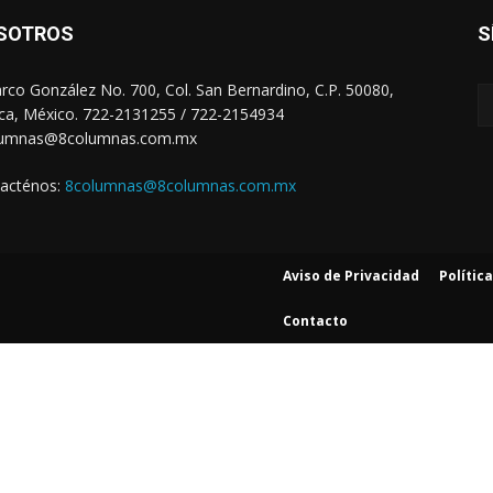
SOTROS
S
arco González No. 700, Col. San Bernardino, C.P. 50080,
ca, México. 722-2131255 / 722-2154934
lumnas@8columnas.com.mx
acténos:
8columnas@8columnas.com.mx
Aviso de Privacidad
Polític
Contacto