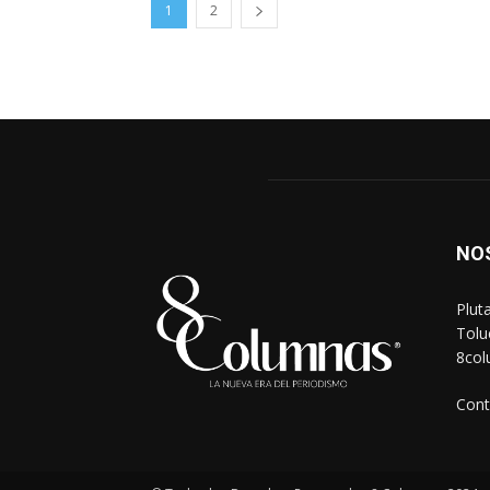
1
2
NO
Plut
Tolu
8co
Cont