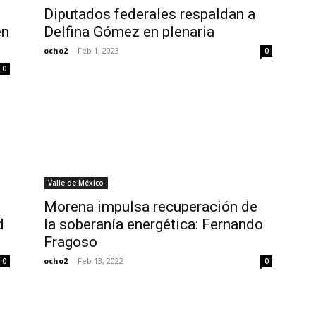
Diputados federales respaldan a
en
Delfina Gómez en plenaria
ocho2
-
Feb 1, 2023
0
0
Valle de México
Morena impulsa recuperación de
d
la soberanía energética: Fernando
Fragoso
ocho2
-
Feb 13, 2022
0
0