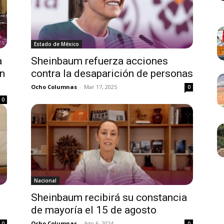
Estado de México
a
Sheinbaum refuerza acciones
ón
contra la desaparición de personas
Ocho Columnas
-
Mar 17, 2025
0
0
Nacional
Sheinbaum recibirá su constancia
de mayoría el 15 de agosto
Ocho Columnas
-
Ago 6, 2024
0
0