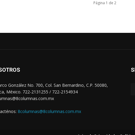
Página 1 de 2
SOTROS
S
arco González No. 700, Col. San Bernardino, C.P. 50080,
ca, México. 722-2131255 / 722-2154934
lumnas@8columnas.com.mx
acténos:
8columnas@8columnas.com.mx