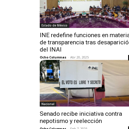
Estado de México
INE redefine funciones en materi
de transparencia tras desaparici
del INAI
Ocho Columnas
-
Abr 20, 2025
Nacional
Senado recibe iniciativa contra
nepotismo y reelección
Ocho Columnas
-
Feb 7, 2025