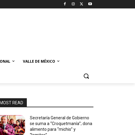
IONAL
VALLE DE MÉXICO
MOST READ
Secretaría General de Gobierno
se suma a “Croquetmanía”; dona
alimento para “michis” y
“lomitos”