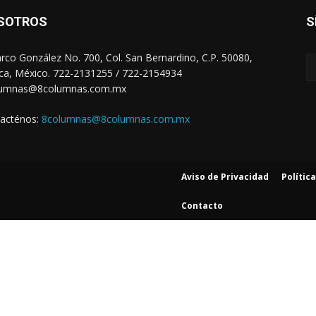
SOTROS
S
arco González No. 700, Col. San Bernardino, C.P. 50080,
ca, México. 722-2131255 / 722-2154934
lumnas@8columnas.com.mx
acténos:
8columnas@8columnas.com.mx
Aviso de Privacidad
Polític
Contacto