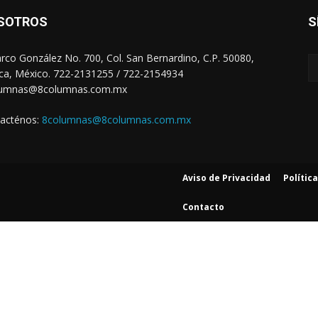
SOTROS
S
arco González No. 700, Col. San Bernardino, C.P. 50080,
ca, México. 722-2131255 / 722-2154934
lumnas@8columnas.com.mx
acténos:
8columnas@8columnas.com.mx
Aviso de Privacidad
Polític
Contacto