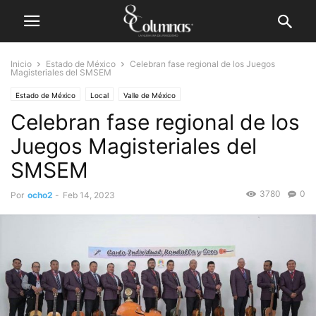
Inicio
Estado de México
Celebran fase regional de los Juegos
Magisteriales del SMSEM
Estado de México
Local
Valle de México
Celebran fase regional de los
Juegos Magisteriales del
SMSEM
3780
0
Por
ocho2
-
Feb 14, 2023