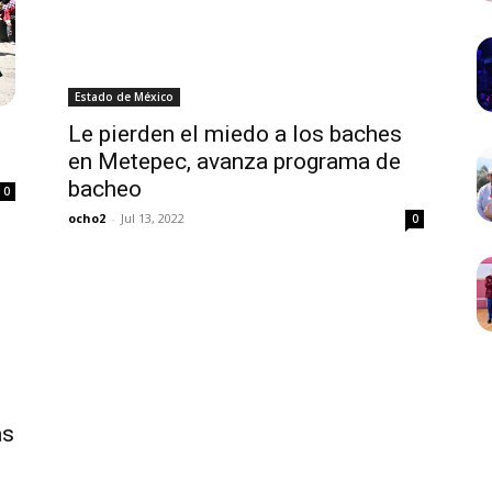
Estado de México
Le pierden el miedo a los baches
en Metepec, avanza programa de
bacheo
0
ocho2
-
Jul 13, 2022
0
as