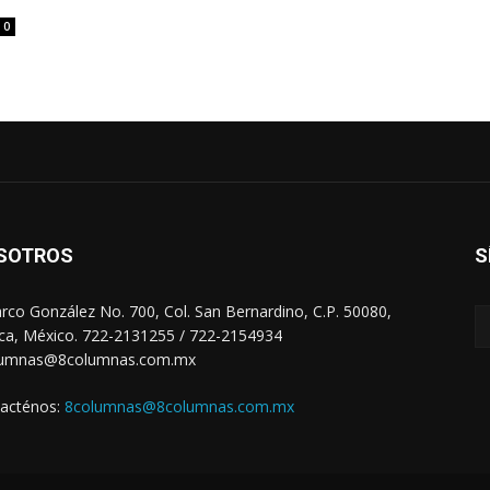
0
SOTROS
S
arco González No. 700, Col. San Bernardino, C.P. 50080,
ca, México. 722-2131255 / 722-2154934
lumnas@8columnas.com.mx
acténos:
8columnas@8columnas.com.mx