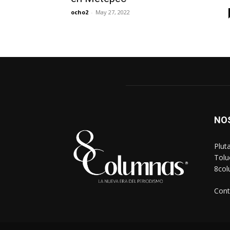
ocho2
-
May 27, 2022
NO
Plut
Tolu
8co
Cont