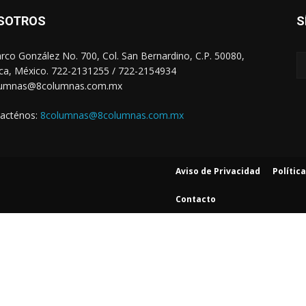
SOTROS
S
arco González No. 700, Col. San Bernardino, C.P. 50080,
ca, México. 722-2131255 / 722-2154934
lumnas@8columnas.com.mx
acténos:
8columnas@8columnas.com.mx
Aviso de Privacidad
Polític
Contacto