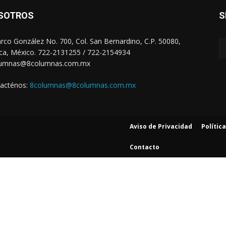
SOTROS
S
arco González No. 700, Col. San Bernardino, C.P. 50080,
ca, México. 722-2131255 / 722-2154934
lumnas@8columnas.com.mx
acténos:
8columnas@8columnas.com.mx
Aviso de Privacidad
Polític
Contacto