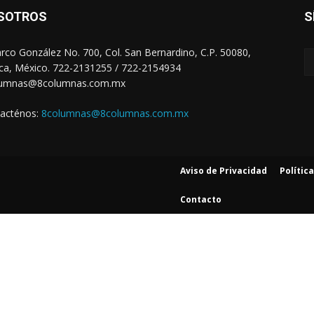
SOTROS
S
arco González No. 700, Col. San Bernardino, C.P. 50080,
ca, México. 722-2131255 / 722-2154934
lumnas@8columnas.com.mx
acténos:
8columnas@8columnas.com.mx
Aviso de Privacidad
Polític
Contacto