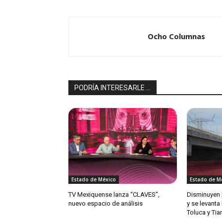
Ocho Columnas
PODRÍA INTERESARLE ...
Estado de México
Estado de M
TV Mexiquense lanza “CLAVES”,
Disminuyen 
nuevo espacio de análisis
y se levanta
Toluca y Ti