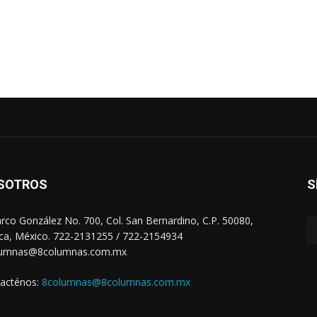
SOTROS
S
arco González No. 700, Col. San Bernardino, C.P. 50080,
ca, México. 722-2131255 / 722-2154934
lumnas@8columnas.com.mx
acténos:
8columnas@8columnas.com.mx