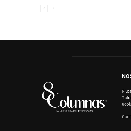
NO
Plut
Tolu
8co
Cont