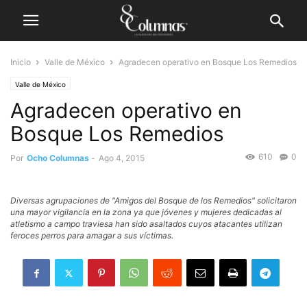
Inicio
Valle de México
Agradecen operativo en Bosque Los Remedios
Valle de México
Agradecen operativo en
Bosque Los Remedios
610
0
Por
Ocho Columnas
-
Ago 4, 2015
Diversas agrupaciones de "Amigos del Bosque de los Remedios" solicitaron
una mayor vigilancia en la zona ya que jóvenes y mujeres dedicadas al
atletismo a campo traviesa han sido asaltados cuyos atacantes utilizan
feroces perros para amagar a sus víctimas.