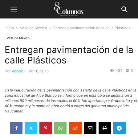
Inicio
Valle de México
Entregan pavimentación de la calle Plásticos
Valle de México
Entregan pavimentación de la
calle Plásticos
484
0
Por
ocho2
-
Dic 16, 2015
En la inauguración de la pavimentación con asfalto de la calle Plásticos en la
zona industrial de Alce Blanco se informó que en esta obra se destinaron 3
millones 500 mil pesos, de los cuales el 60% fue aportado por Grupo Infra y el
40% restante y la mano de obra corrió a cargo del gobierno municipal de
Naucalpan.