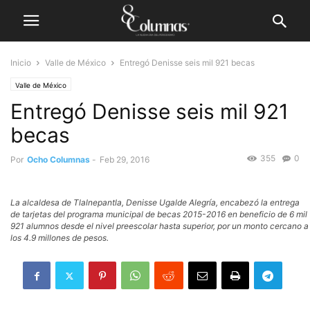
Inicio
Valle de México
Entregó Denisse seis mil 921 becas
Valle de México
Entregó Denisse seis mil 921
becas
355
0
Por
Ocho Columnas
-
Feb 29, 2016
La alcaldesa de Tlalnepantla, Denisse Ugalde Alegría, encabezó la entrega
de tarjetas del programa municipal de becas 2015-2016 en beneficio de 6 mil
921 alumnos desde el nivel preescolar hasta superior, por un monto cercano a
los 4.9 millones de pesos.