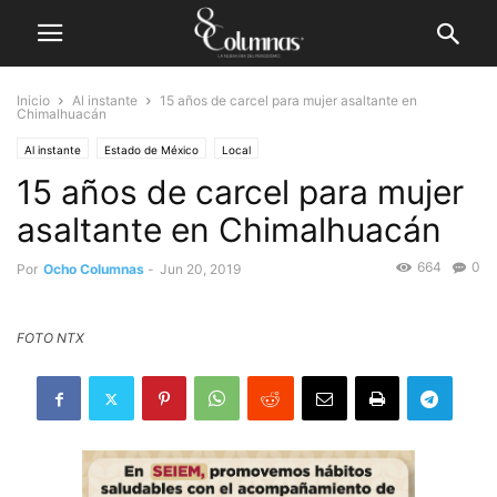
Inicio
Al instante
15 años de carcel para mujer asaltante en
Chimalhuacán
Al instante
Estado de México
Local
15 años de carcel para mujer
asaltante en Chimalhuacán
664
0
Por
Ocho Columnas
-
Jun 20, 2019
FOTO NTX