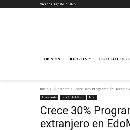
Viernes, Agosto 7, 2026
OPINIÓN
DEPORTES
ESPECTÁCULOS
Inicio
Al instante
Crece 30% Programa de Becas al 
Al instante
Estado de México
Local
Crece 30% Progra
extranjero en Ed