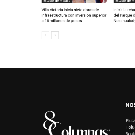
Estado de México
Estado de M
Villa Victoria inicia siete obras de
Inicia la re
infraestructura con inversión superior
del Parque 
a 16 millones de pesos
Nezahualcóy
NO
Plut
Tolu
8co