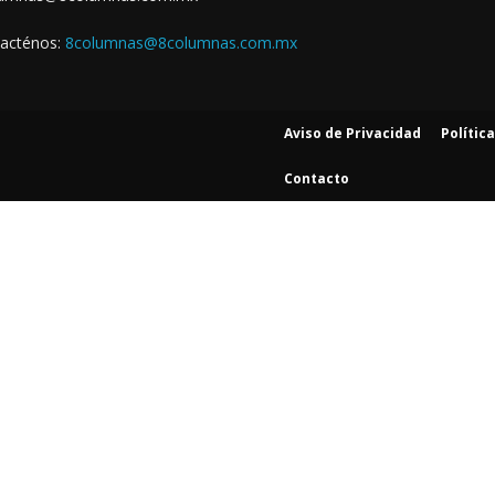
acténos:
8columnas@8columnas.com.mx
Aviso de Privacidad
Polític
Contacto