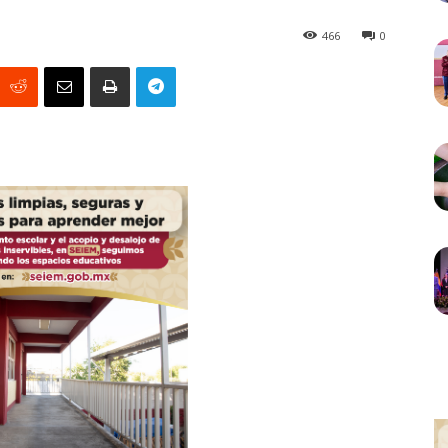
466
0