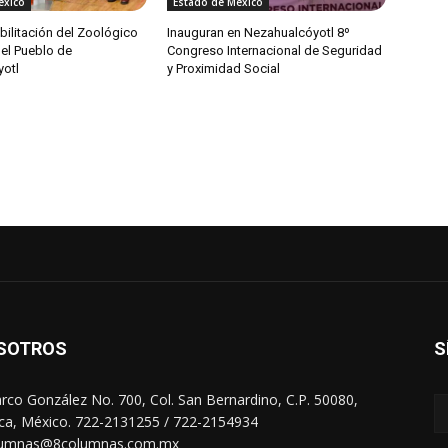
éxico
Estado de México
habilitación del Zoológico
Inauguran en Nezahualcóyotl 8º
del Pueblo de
Congreso Internacional de Seguridad
otl
y Proximidad Social
SOTROS
S
arco González No. 700, Col. San Bernardino, C.P. 50080,
ca, México. 722-2131255 / 722-2154934
lumnas@8columnas.com.mx