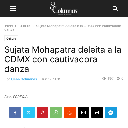
Inicio
Cultura
Sujata Mohapatra deleita a la CDMX con cautivadora
danza
Cultura
Sujata Mohapatra deleita a la
CDMX con cautivadora
danza
697
0
Por
Ocho Columnas
-
Jun 17, 2019
Foto: ESPECIAL