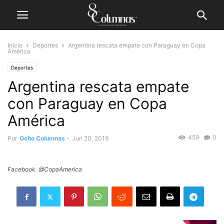
Inicio
Deportes
Argentina rescata empate con Paraguay en Copa
América
Deportes
Argentina rescata empate
con Paraguay en Copa
América
459
0
Por
Ocho Columnas
-
Jun 20, 2019
Facebook. @CopaAmerica