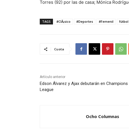
Torres (92) por las de casa; Mónica Rodríguez
TAGS
#ClÃ¡sico
#Deportes
#Femenil
fútbol
Cuota
Artículo anterior
Edson Álvarez y Ajax debutarán en Champions
League
Ocho Columnas