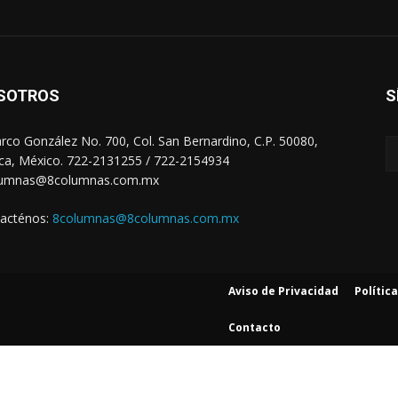
SOTROS
S
arco González No. 700, Col. San Bernardino, C.P. 50080,
ca, México. 722-2131255 / 722-2154934
lumnas@8columnas.com.mx
acténos:
8columnas@8columnas.com.mx
Aviso de Privacidad
Polític
Contacto