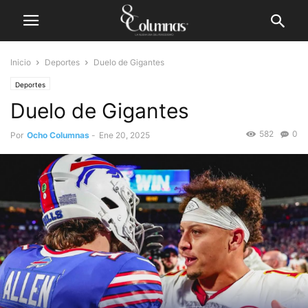
Inicio
Deportes
Duelo de Gigantes
Deportes
Duelo de Gigantes
582
0
Por
Ocho Columnas
-
Ene 20, 2025