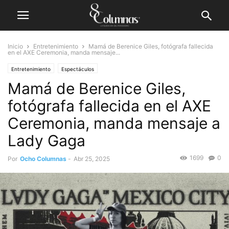
Inicio
Entretenimiento
Mamá de Berenice Giles, fotógrafa fallecida
en el AXE Ceremonia, manda mensaje...
Entretenimiento
Espectáculos
Mamá de Berenice Giles,
fotógrafa fallecida en el AXE
Ceremonia, manda mensaje a
Lady Gaga
1699
0
Por
Ocho Columnas
-
Abr 25, 2025