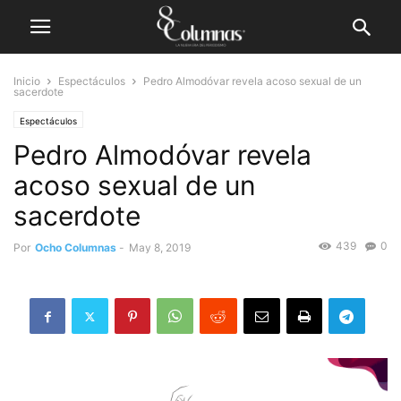
Inicio
Espectáculos
Pedro Almodóvar revela acoso sexual de un
sacerdote
Espectáculos
Pedro Almodóvar revela
acoso sexual de un
sacerdote
439
0
Por
Ocho Columnas
-
May 8, 2019