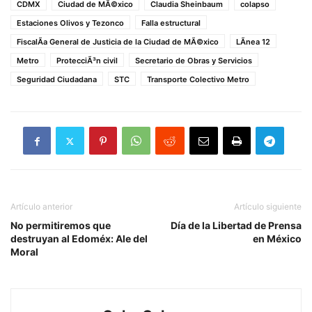
CDMX
Ciudad de MÃ©xico
Claudia Sheinbaum
colapso
Estaciones Olivos y Tezonco
Falla estructural
FiscalÃ­a General de Justicia de la Ciudad de MÃ©xico
LÃ­nea 12
Metro
ProtecciÃ³n civil
Secretario de Obras y Servicios
Seguridad Ciudadana
STC
Transporte Colectivo Metro
Artículo anterior
Artículo siguiente
No permitiremos que
Día de la Libertad de Prensa
destruyan al Edoméx: Ale del
en México
Moral