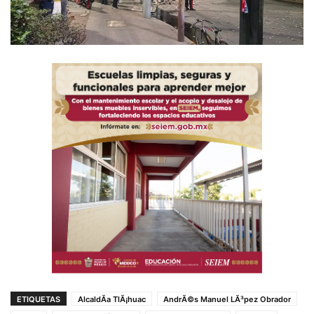
ETIQUETAS
AlcaldÃ­a TlÃ¡huac
AndrÃ©s Manuel LÃ³pez Obrador