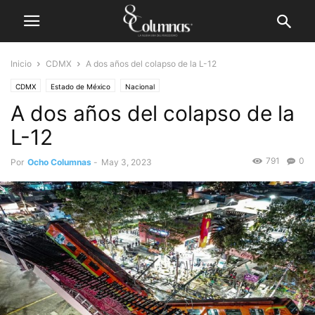
Inicio
CDMX
A dos años del colapso de la L-12
CDMX
Estado de México
Nacional
A dos años del colapso de la
L-12
791
0
Por
Ocho Columnas
-
May 3, 2023