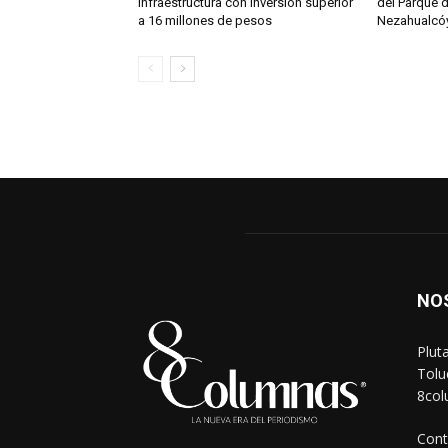
infraestructura con inversión superior
del Parque 
a 16 millones de pesos
Nezahualcóy
NO
Plut
Tolu
8co
Cont