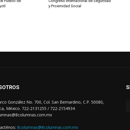
del Pueblo de
Congreso Internacional de Seguridad
otl
y Proximidad Social
SOTROS
S
arco González No. 700, Col. San Bernardino, C.P. 50080,
ca, México. 722-2131255 / 722-2154934
lumnas@8columnas.com.mx
acténos:
8columnas@8columnas.com.mx