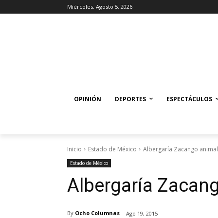
Miércoles, Agosto 5, 2026
OPINIÓN
DEPORTES
ESPECTÁCULOS
Inicio
Estado de México
Albergaría Zacango animal
Estado de México
Albergaría Zacang
By
Ocho Columnas
Ago 19, 2015