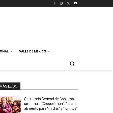
IONAL
VALLE DE MÉXICO
MÁS LEÍDO
Secretaría General de Gobierno
se suma a “Croquetmanía”; dona
alimento para “michis” y “lomitos”